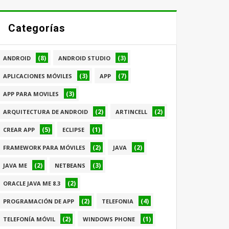
Categorías
(8)
(3)
ANDROID
ANDROID STUDIO
(3)
(7)
APLICACIONES MÓVILES
APP
(3)
APP PARA MOVILES
(2)
(2)
ARQUITECTURA DE ANDROID
ARTINCELL
(5)
(1)
CREAR APP
ECLIPSE
(2)
(2)
FRAMEWORK PARA MÓVILES
JAVA
(2)
(3)
JAVA ME
NETBEANS
(2)
ORACLE JAVA ME 8.3
(2)
(4)
PROGRAMACIÓN DE APP
TELEFONIA
(2)
(1)
TELEFONÍA MÓVIL
WINDOWS PHONE